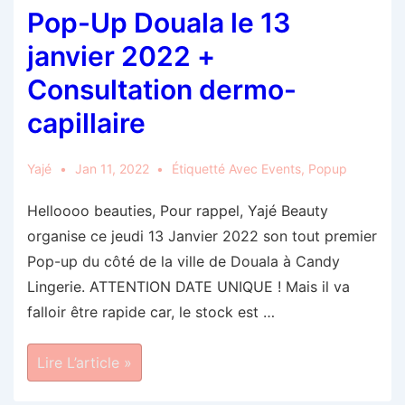
Pop-Up Douala le 13
janvier 2022 +
Consultation dermo-
capillaire
Yajé
Jan 11, 2022
Étiquetté Avec
Events
,
Popup
Helloooo beauties, Pour rappel, Yajé Beauty
organise ce jeudi 13 Janvier 2022 son tout premier
Pop-up du côté de la ville de Douala à Candy
Lingerie. ATTENTION DATE UNIQUE ! Mais il va
falloir être rapide car, le stock est …
Pop-
Lire L’article »
Up
Douala
Le