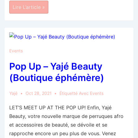
Pop-
Lire L’article »
Up
Douala
Le
13
Janvier
2022
Events
Pop Up – Yajé Beauty
(Boutique éphémère)
Yajé
Oct 28, 2021
Étiquetté Avec
Events
LET’S MEET UP AT THE POP UP! Enfin, Yajé
Beauty, votre nouvelle marque de perruques afro
et accessoires de beauté, se dévoile et se
rapproche encore un peu plus de vous. Venez