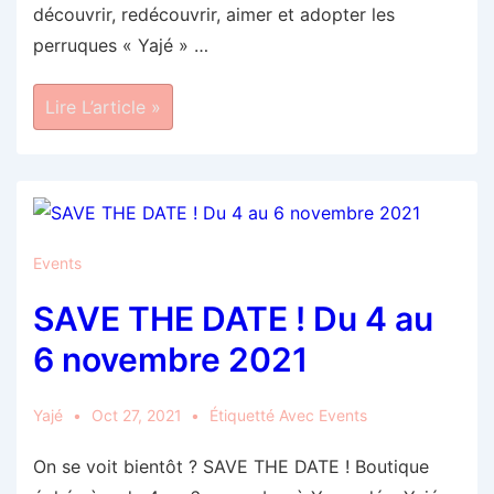
découvrir, redécouvrir, aimer et adopter les
perruques « Yajé » …
Pop
Lire L’article »
Up
–
Yajé
Beauty
(Boutique
Éphémère)
Events
SAVE THE DATE ! Du 4 au
6 novembre 2021
Yajé
Oct 27, 2021
Étiquetté Avec
Events
On se voit bientôt ? SAVE THE DATE ! Boutique