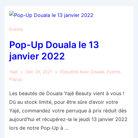
13
Janvier
2022
+
Consultation
Dermo-
Events
Capillaire
Pop-Up Douala le 13
janvier 2022
Yajé
Déc 29, 2021
Étiquetté Avec
Douala
,
Events
,
Popup
Les beautés de Douala Yajé Beauty vient à vous !
Dû au stock limité, pour être sûre d’avoir votre
Yajé, commandez votre perruque à prix réduit dès
aujourd’hui et récupérez-la le jeudi 13 janvier 2022
lors de notre Pop-Up à …