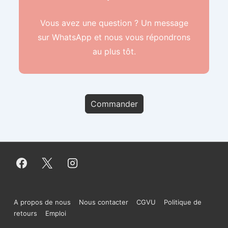
Vous avez une question ? Un message
sur WhatsApp
et nous vous répondrons
au plus tôt.
Commander
Menu
A propos de nous
Nous contacter
CGVU
Politique de
retours
Emploi
du