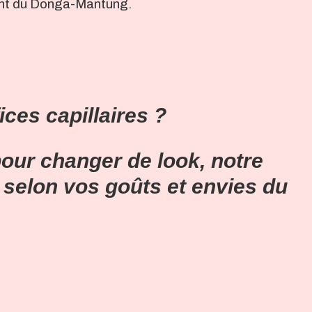
ent du Donga-Mantung.
ices capillaires ?
 pour
changer de look,
notre
s selon vos goûts et envies du