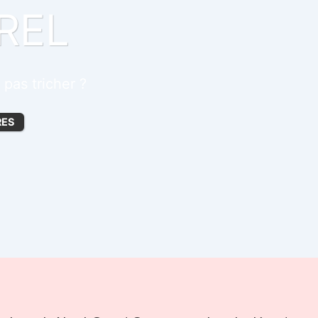
REL
pas tricher ?
RES