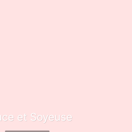
ce et
Soyeuse