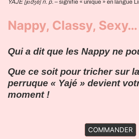
YAJÉ [jɑdʒe] n. p.
– signifie « unique » en lang
Nappy, Classy, Sexy…
Qui a dit que les Nappy ne pou
Que ce soit pour tricher sur l
perruque
« Yajé » devient vot
moment !
COMMANDER