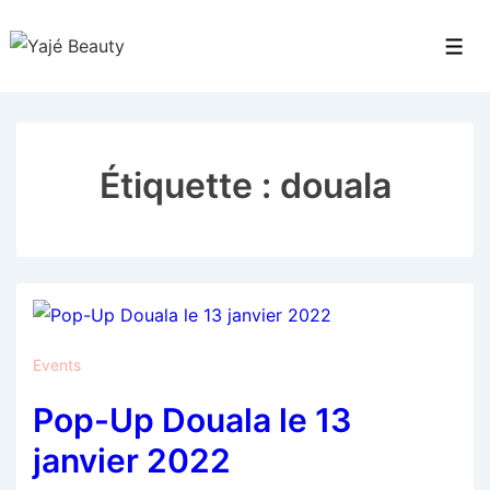
↓
passer
Men
au
contenu
principal
Étiquette :
douala
Events
Pop-Up Douala le 13
janvier 2022