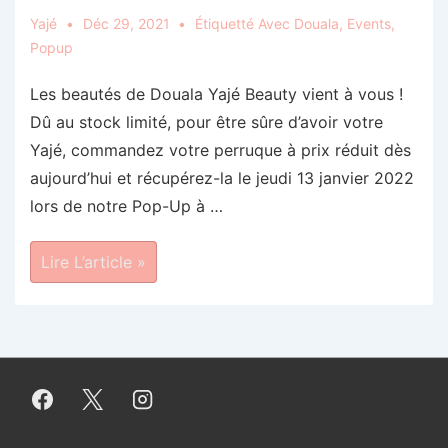
Yajé
Déc 29, 2021
Étiquetté Avec
Douala
,
Events
,
Popup
Les beautés de Douala Yajé Beauty vient à vous !
Dû au stock limité, pour être sûre d’avoir votre
Yajé, commandez votre perruque à prix réduit dès
aujourd’hui et récupérez-la le jeudi 13 janvier 2022
lors de notre Pop-Up à …
Pop-
Lire L’article »
Up
Douala
Le
13
Janvier
2022