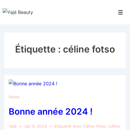
↓
passer
Men
au
contenu
principal
Étiquette :
céline fotso
News
Bonne année 2024 !
Yajé
Jan 8, 2024
Étiquetté Avec
Céline Fotso
,
Céline