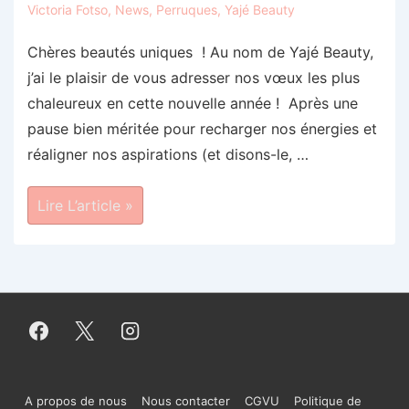
Victoria Fotso
,
News
,
Perruques
,
Yajé Beauty
Chères beautés uniques ! Au nom de Yajé Beauty,
j’ai le plaisir de vous adresser nos vœux les plus
chaleureux en cette nouvelle année ! Après une
pause bien méritée pour recharger nos énergies et
réaligner nos aspirations (et disons-le, …
Bonne
Lire L’article »
Année
2024
!
Menu
A propos de nous
Nous contacter
CGVU
Politique de