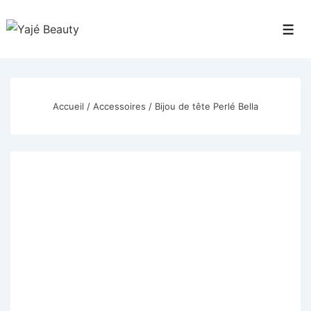
↓
passer
Men
au
contenu
principal
Accueil
/
Accessoires
/ Bijou de tête Perlé Bella