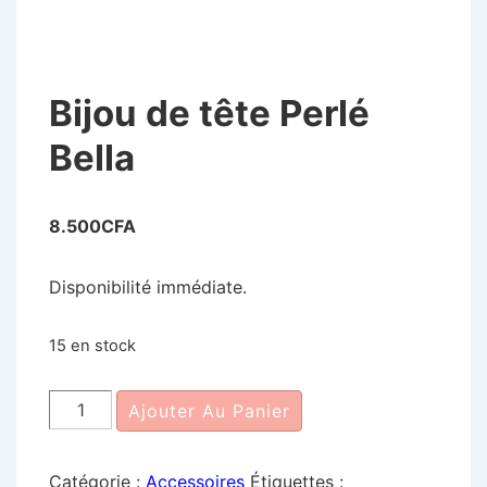
Bijou de tête Perlé
Bella
8.500
CFA
Disponibilité immédiate.
15 en stock
quantité
Ajouter Au Panier
de
Bijou
Catégorie :
Accessoires
Étiquettes :