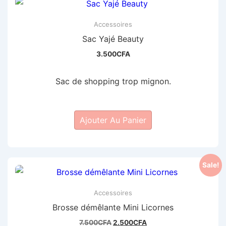
Les
Accessoires
options
Sac Yajé Beauty
peuvent
être
3.500
CFA
choisies
Sac de shopping trop mignon.
sur
la
page
Ajouter Au Panier
du
produit
Sale!
Accessoires
Brosse démêlante Mini Licornes
Le
Le
7.500
CFA
2.500
CFA