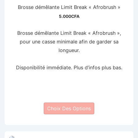
Brosse démêlante Limit Break « Afrobrush »
5.000
CFA
Brosse démêlante Limit Break « Afrobrush »,
pour une casse minimale afin de garder sa
longueur.
Disponibilité immédiate. Plus d’infos plus bas.
Ce
Choix Des Options
produit
a
plusieurs
variations.