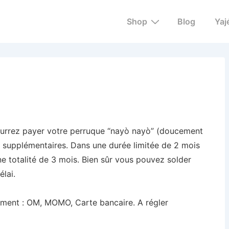
Main
Shop
Blog
Yaj
Navigation
ourrez payer votre perruque “nayò nayò” (doucement
s supplémentaires. Dans une durée limitée de 2 mois
e totalité de 3 mois. Bien sûr vous pouvez solder
lai.
ement : OM, MOMO, Carte bancaire. A régler