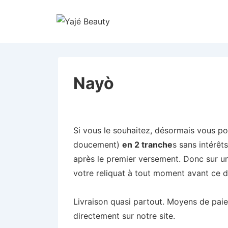
↓
passer
au
contenu
principal
Nayò
Si vous le souhaitez, désormais vous p
doucement)
en 2 tranche
s sans intérêt
après le premier versement. Donc sur un
votre reliquat à tout moment avant ce dé
Livraison quasi partout. Moyens de pai
directement sur notre site.