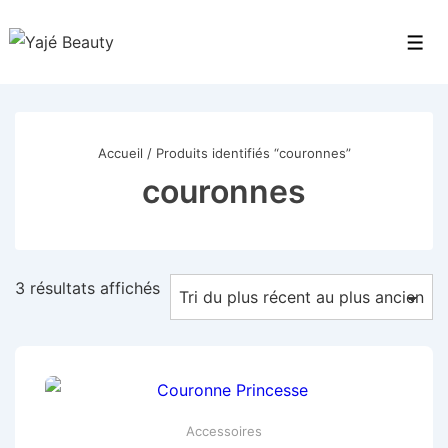
↓
passer
Men
au
contenu
principal
Accueil
/ Produits identifiés “couronnes”
couronnes
Trié
3 résultats affichés
du
plus
récent
au
plus
Accessoires